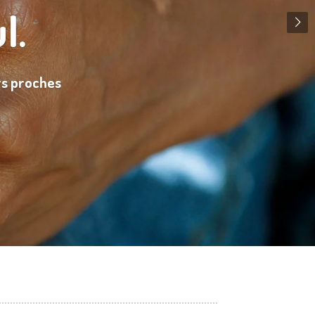
l.
urs proches