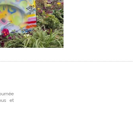
ournée
ous et